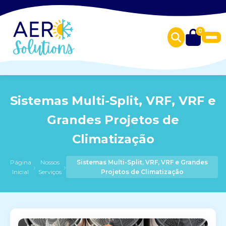
0
Sistemas Multi-Split, VRF, VRF e
Grandes Projetos de
Climatização
Página
Nossos
Sistemas Multi-Split, VRF, VRF e Grandes
›
›
Inicial
Serviços
Projetos de Climatização