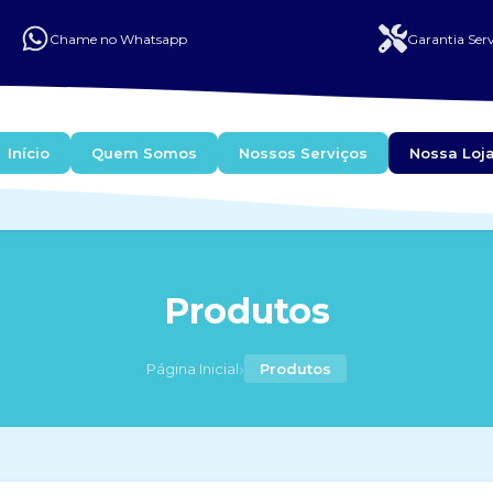
Chame no Whatsapp
Garantia Serv
Início
Quem Somos
Nossos Serviços
Nossa Loj
Produtos
›
Página Inicial
Produtos