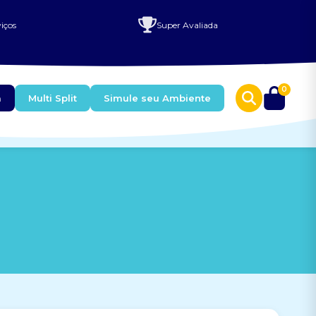
iços
Super Avaliada
0
a
Multi Split
Simule seu Ambiente