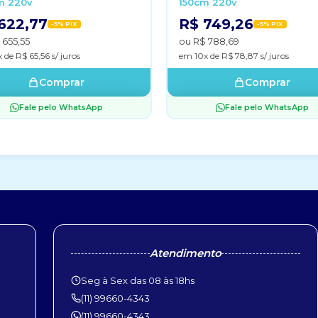
m 220v
150cm 220v
622,77
R$ 749,26
-5% PIX
-5% PIX
 655,55
ou R$ 788,69
 de R$ 65,56 s/ juros
em 10x de R$ 78,87 s/ juros
Comprar
Comprar
Fale pelo WhatsApp
Fale pelo WhatsApp
Atendimento
Seg à Sex das 08 às 18hs
(11) 99660-4343
(11) 99660-4343