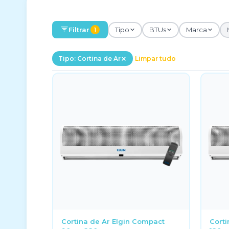
Filtrar
Tipo
BTUs
Marca
1
Tipo: Cortina de Ar
Limpar tudo
Cortina de Ar Elgin Compact
Corti