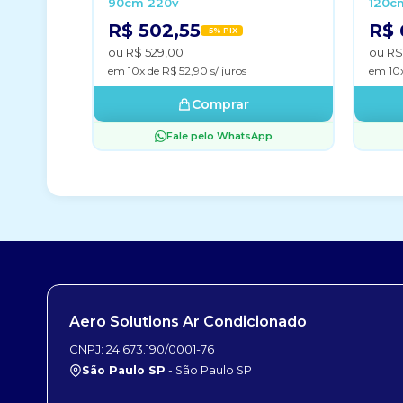
90cm 220v
120c
R$ 502,55
R$ 
-5% PIX
ou R$ 529,00
ou R$
em 10x de R$ 52,90 s/ juros
em 10x
Comprar
Fale pelo WhatsApp
Aero Solutions Ar Condicionado
CNPJ: 24.673.190/0001-76
São Paulo SP
- São Paulo SP