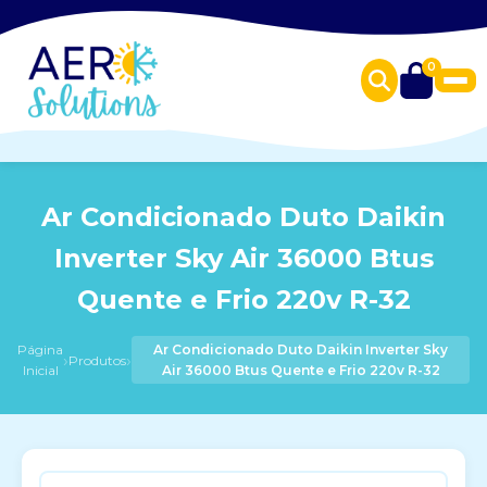
0
Ar Condicionado Duto Daikin
Inverter Sky Air 36000 Btus
Quente e Frio 220v R-32
Página
Ar Condicionado Duto Daikin Inverter Sky
›
›
Produtos
Inicial
Air 36000 Btus Quente e Frio 220v R-32