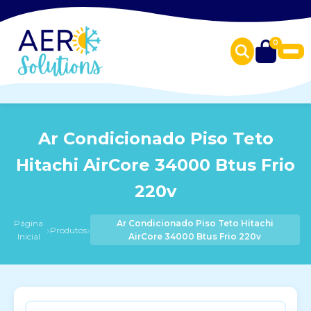
0
Ar Condicionado Piso Teto
Hitachi AirCore 34000 Btus Frio
220v
Página
Ar Condicionado Piso Teto Hitachi
›
›
Produtos
Inicial
AirCore 34000 Btus Frio 220v