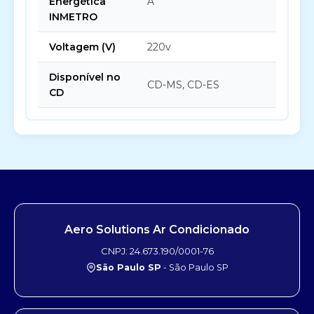
Energética
A
INMETRO
Voltagem (V)
220v
Disponível no
CD-MS, CD-ES
CD
Aero Solutions Ar Condicionado
CNPJ: 24.673.190/0001-76
São Paulo SP
- São Paulo SP