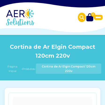
0
Cortina de Ar Elgin Compact
120cm 220v
Página
Cortina de Ar Elgin Compact 120cm
›
›
Produtos
Inicial
220v