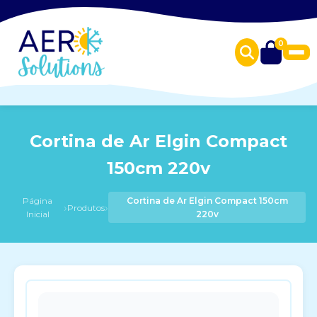
0
Cortina de Ar Elgin Compact
150cm 220v
Página
Cortina de Ar Elgin Compact 150cm
›
›
Produtos
Inicial
220v