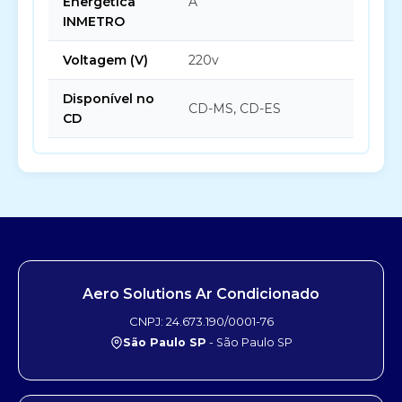
Energética
A
INMETRO
Voltagem (V)
220v
Disponível no
CD-MS, CD-ES
CD
Aero Solutions Ar Condicionado
CNPJ: 24.673.190/0001-76
São Paulo SP
- São Paulo SP