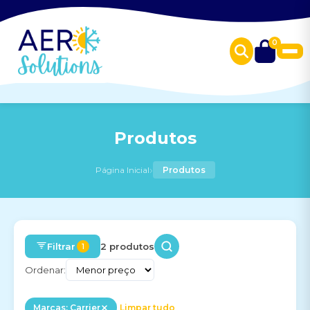
0
Produtos
›
Página Inicial
Produtos
Filtrar
2 produtos
1
Ordenar:
Marcas: Carrier
Limpar tudo