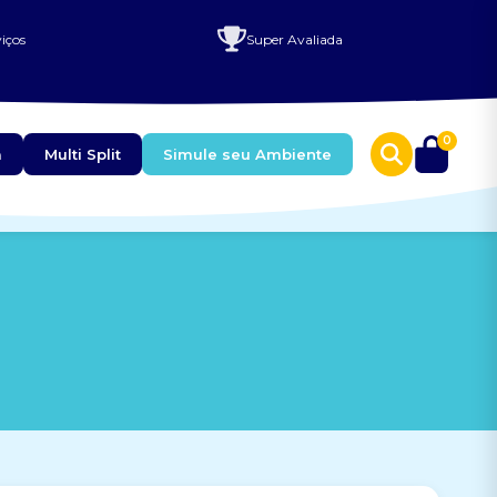
iços
Super Avaliada
0
a
Multi Split
Simule seu Ambiente