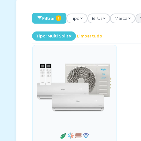
Filtrar
Tipo
BTUs
Marca
1
Tipo: Multi Split
Limpar tudo