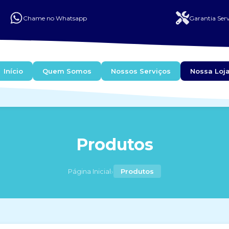
Chame no Whatsapp
Garantia Serv
Início
Quem Somos
Nossos Serviços
Nossa Loj
Produtos
›
Página Inicial
Produtos