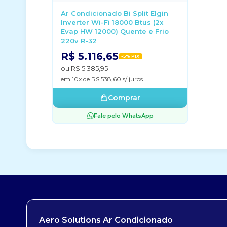
Ar Condicionado Bi Split Elgin
Inverter Wi-Fi 18000 Btus (2x
Evap HW 12000) Quente e Frio
220v R-32
R$ 5.116,65
-5% PIX
ou R$ 5.385,95
em 10x de R$ 538,60 s/ juros
Comprar
Fale pelo WhatsApp
Aero Solutions Ar Condicionado