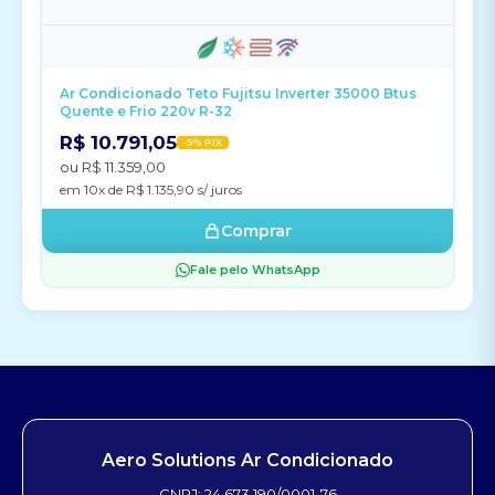
Ar Condicionado Teto Fujitsu Inverter 35000 Btus
Quente e Frio 220v R-32
R$ 10.791,05
-5% PIX
ou R$ 11.359,00
em 10x de R$ 1.135,90 s/ juros
Comprar
Fale pelo WhatsApp
Aero Solutions Ar Condicionado
CNPJ: 24.673.190/0001-76