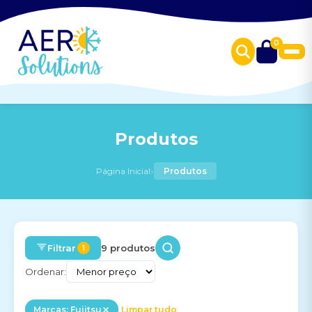
0
Produtos
›
Página Inicial
Produtos
Filtrar
9 produtos
1
Ordenar:
Marcas: Fujitsu
Limpar tudo