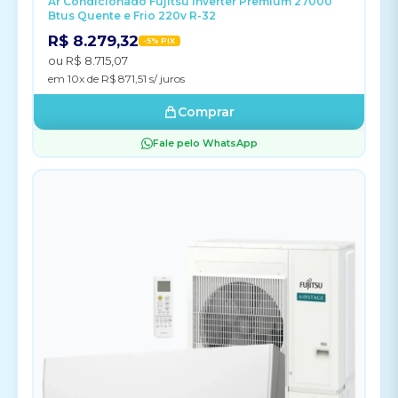
Ar Condicionado Fujitsu Inverter Premium 27000
Btus Quente e Frio 220v R-32
R$ 8.279,32
-5% PIX
ou R$ 8.715,07
em 10x de R$ 871,51 s/ juros
Comprar
Fale pelo WhatsApp