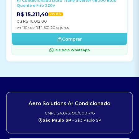
Ar Condicionado Duto Trane Inverter 48000 Btus
Quente e Frio 220v
R$ 15.211,40
-5% PIX
ou R$ 16.012,00
em 10x de R$ 1.601,20 s/ juros
Comprar
Fale pelo WhatsApp
Aero Solutions Ar Condicionado
CNPJ: 24.673.190/0001-76
São Paulo SP
- São Paulo SP