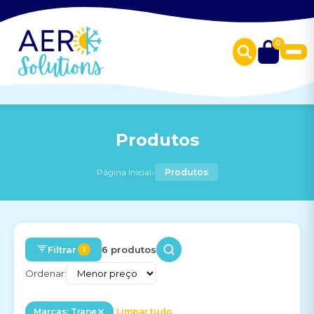
0
Produtos
›
Página Inicial
Produtos
Filtrar
6 produtos
1
Ordenar:
Marcas: Trane
Limpar tudo