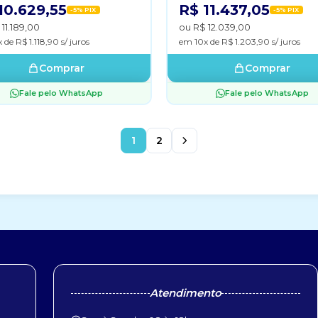
10.629,55
R$ 11.437,05
-5% PIX
-5% PIX
11.189,00
ou R$ 12.039,00
 de R$ 1.118,90 s/ juros
em 10x de R$ 1.203,90 s/ juros
Comprar
Comprar
Fale pelo WhatsApp
Fale pelo WhatsApp
1
2
Atendimento