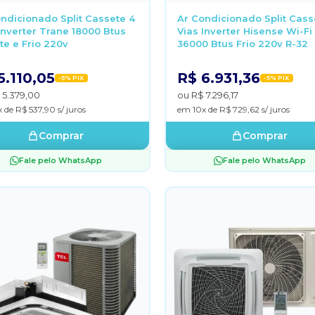
ndicionado Split Cassete 4
Ar Condicionado Split Cass
Inverter Trane 18000 Btus
Vias Inverter Hisense Wi-Fi
e e Frio 220v
36000 Btus Frio 220v R-32
5.110,05
R$ 6.931,36
-5% PIX
-5% PIX
 5.379,00
ou R$ 7.296,17
 de R$ 537,90 s/ juros
em 10x de R$ 729,62 s/ juros
Comprar
Comprar
Fale pelo WhatsApp
Fale pelo WhatsApp