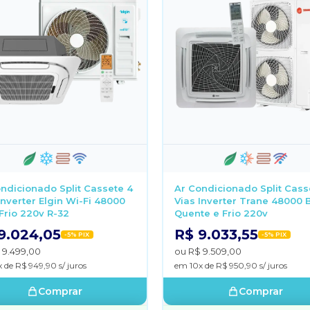
ndicionado Split Cassete 4
Ar Condicionado Split Cass
Inverter Elgin Wi-Fi 48000
Vias Inverter Trane 48000 
Frio 220v R-32
Quente e Frio 220v
9.024,05
R$ 9.033,55
-5% PIX
-5% PIX
 9.499,00
ou R$ 9.509,00
 de R$ 949,90 s/ juros
em 10x de R$ 950,90 s/ juros
Comprar
Comprar