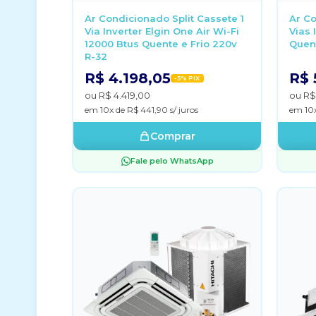
Ar Condicionado Split Cassete 1
Ar Co
Via Inverter Elgin One Air Wi-Fi
Vias 
12000 Btus Quente e Frio 220v
Quent
R-32
R$ 4.198,05
R$ 
-5% PIX
ou R$ 4.419,00
ou R$
em 10x de R$ 441,90 s/ juros
em 10x
Comprar
Fale pelo WhatsApp