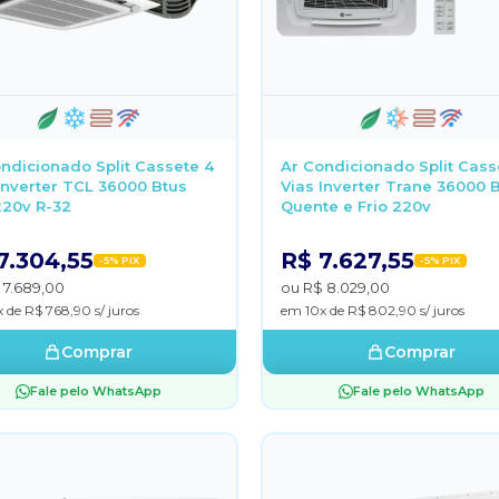
ndicionado Split Cassete 4
Ar Condicionado Split Cass
Inverter TCL 36000 Btus
Vias Inverter Trane 36000 
220v R-32
Quente e Frio 220v
7.304,55
R$ 7.627,55
-5% PIX
-5% PIX
 7.689,00
ou R$ 8.029,00
 de R$ 768,90 s/ juros
em 10x de R$ 802,90 s/ juros
Comprar
Comprar
Fale pelo WhatsApp
Fale pelo WhatsApp