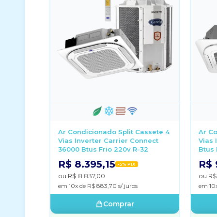
Ar Condicionado Split Cassete 4
Ar Co
Vias Inverter Carrier Connect
Vias 
36000 Btus Frio 220v R-32
Btus 
R$ 8.395,15
R$ 
-5% PIX
ou R$ 8.837,00
ou R$
em 10x de R$ 883,70 s/ juros
em 10x
Comprar