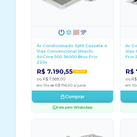
Ar Condicionado Split Cassete 4
Ar Co
Vias Convencional Hitachi
Vias 
AirCore 500 36000 Btus Frio
Frio 
220v
R$ 7.190,55
R$ 
-5% PIX
ou R$ 7.569,00
ou R$
em 10x de R$ 756,90 s/ juros
em 10x
Comprar
Fale pelo WhatsApp