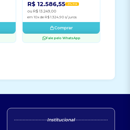
R$ 12.586,55
-5% PIX
ou R$ 13.249,00
em 10x de R$ 1.324,90 s/ juros
Comprar
Fale pelo WhatsApp
Institucional