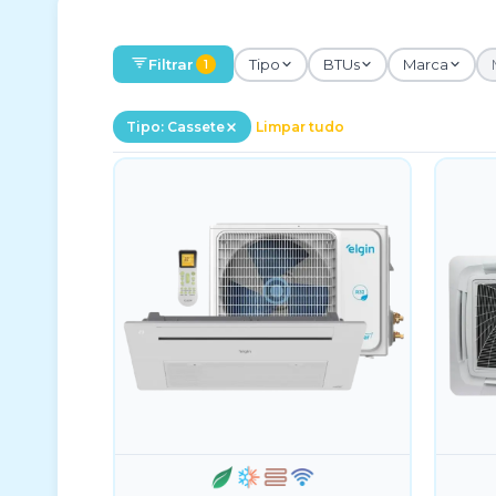
Filtrar
Tipo
BTUs
Marca
1
Tipo: Cassete
Limpar tudo