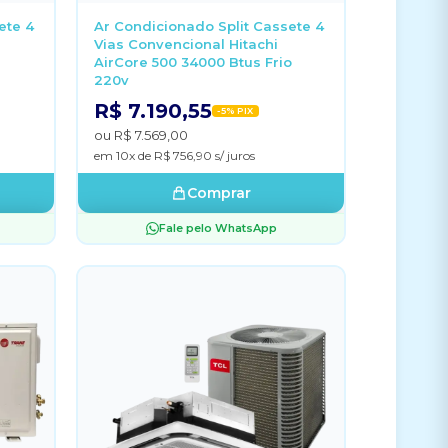
ete 4
Ar Condicionado Split Cassete 4
Vias Convencional Hitachi
AirCore 500 34000 Btus Frio
220v
R$ 7.190,55
-5% PIX
ou R$ 7.569,00
em 10x de R$ 756,90 s/ juros
Comprar
Fale pelo WhatsApp