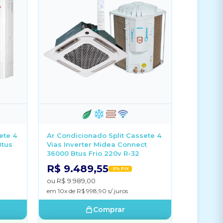
ete 4
Ar Condicionado Split Cassete 4
Btus
Vias Inverter Midea Connect
36000 Btus Frio 220v R-32
R$ 9.489,55
-5% PIX
ou R$ 9.989,00
em 10x de R$ 998,90 s/ juros
Comprar