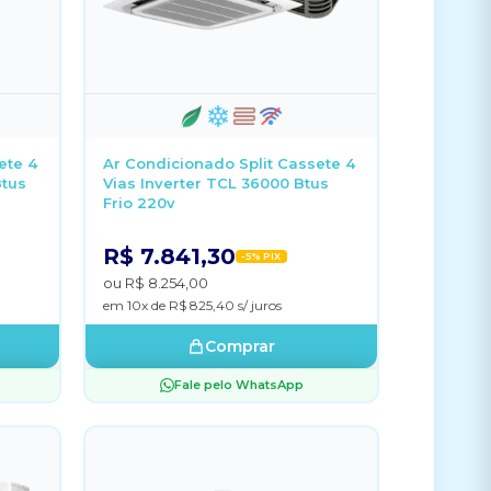
ete 4
Ar Condicionado Split Cassete 4
Btus
Vias Inverter TCL 36000 Btus
Frio 220v
R$ 7.841,30
-5% PIX
ou R$ 8.254,00
em 10x de R$ 825,40 s/ juros
Comprar
Fale pelo WhatsApp