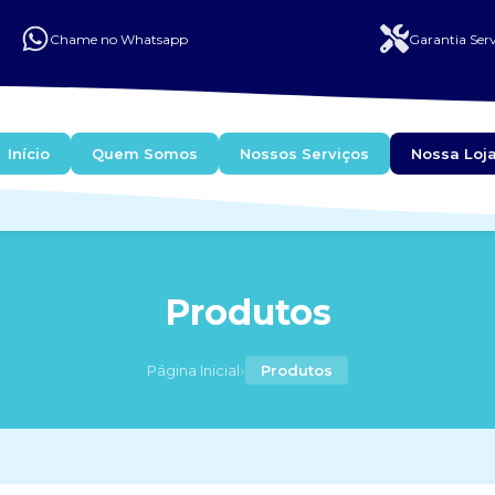
Chame no Whatsapp
Garantia Serv
Início
Quem Somos
Nossos Serviços
Nossa Loj
Produtos
›
Página Inicial
Produtos