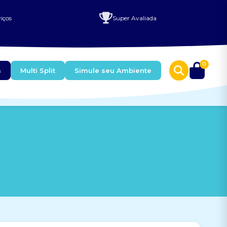
iços
Super Avaliada
0
a
Multi Split
Simule seu Ambiente