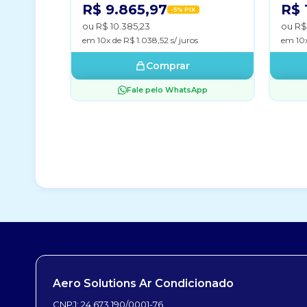
R$ 9.865,97
R$ 
-5% PIX
ou R$ 10.385,23
ou R$ 
em 10x de R$ 1.038,52 s/ juros
em 10x
Comprar
Fale pelo WhatsApp
Aero Solutions Ar Condicionado
CNPJ: 24.673.190/0001-76