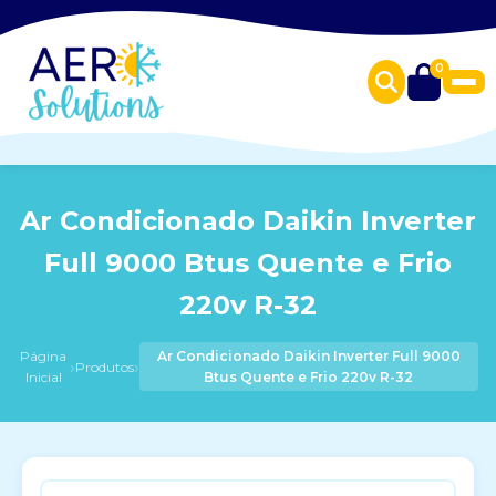
0
Ar Condicionado Daikin Inverter
Full 9000 Btus Quente e Frio
220v R-32
Página
Ar Condicionado Daikin Inverter Full 9000
›
›
Produtos
Inicial
Btus Quente e Frio 220v R-32