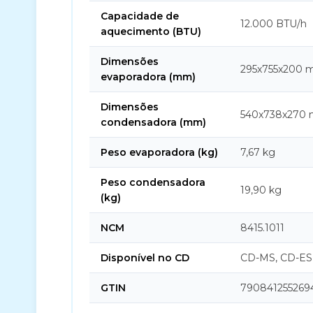
Capacidade de
12.000 BTU/h
aquecimento (BTU)
Dimensões
295x755x200
evaporadora (mm)
Dimensões
540x738x270
condensadora (mm)
Peso evaporadora (kg)
7,67 kg
Peso condensadora
19,90 kg
(kg)
NCM
8415.1011
Disponível no CD
CD-MS, CD-ES
GTIN
790841255269