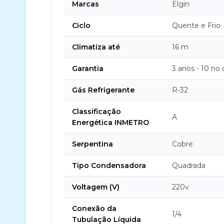
Marcas
Elgin
Ciclo
Quente e Frio
Climatiza até
16 m
Garantia
3 anos - 10 no
Gás Refrigerante
R-32
Classificação
A
Energética INMETRO
Serpentina
Cobre
Tipo Condensadora
Quadrada
Voltagem (V)
220v
Conexão da
1/4
Tubulação Líquida