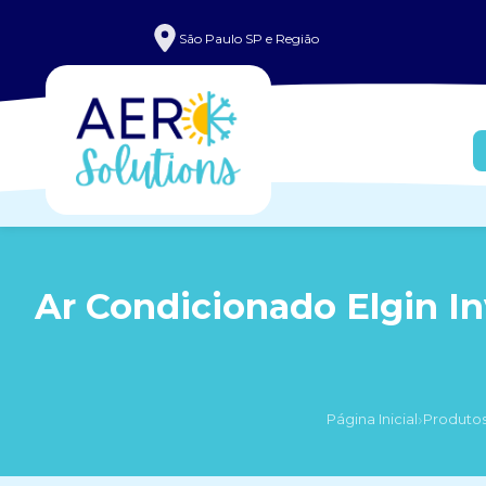
São Paulo SP e Região
Ar Condicionado Elgin Inv
›
Página Inicial
Produto