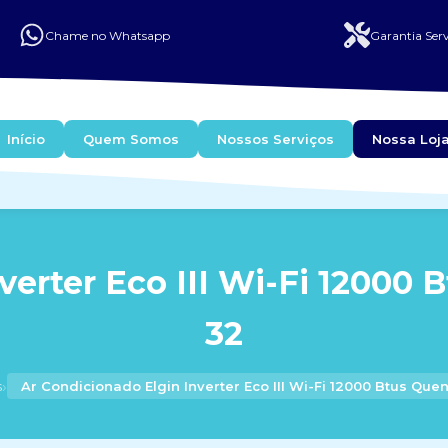
Chame no Whatsapp
Garantia Serv
Início
Quem Somos
Nossos Serviços
Nossa Loj
erter Eco III Wi-Fi 12000 
32
›
s
Ar Condicionado Elgin Inverter Eco III Wi-Fi 12000 Btus Quen