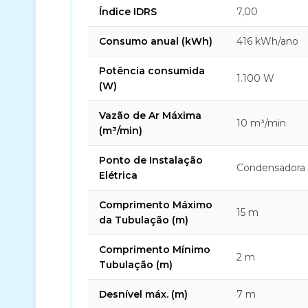
Índice IDRS
7,00
Consumo anual (kWh)
416 kWh/ano
Potência consumida
1.100 W
(W)
Vazão de Ar Máxima
10 m³/min
(m³/min)
Ponto de Instalação
Condensadora
Elétrica
Comprimento Máximo
15 m
da Tubulação (m)
Comprimento Mínimo
2 m
Tubulação (m)
Desnível máx. (m)
7 m