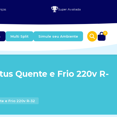
iços
Super Avaliada
0
a
Multi Split
Simule seu Ambiente
Btus Quente e Frio 220v R-
te e Frio 220v R-32