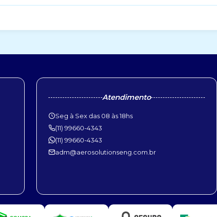
Atendimento
Seg à Sex das 08 às 18hs
(11) 99660-4343
(11) 99660-4343
adm@aerosolutionseng.com.br