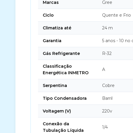
Marcas
Gree
Ciclo
Quente e Frio
Climatiza até
24 m
Garantia
5 anos - 10 no
Gás Refrigerante
R-32
Classificação
A
Energética INMETRO
Serpentina
Cobre
Tipo Condensadora
Barril
Voltagem (V)
220v
Conexão da
1/4
Tubulação Líquida