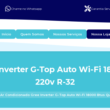
Chame no Whatsapp
Garantia Serv
Início
Quem Somos
Nossos Serviços
Nossa Loj
nverter G-Top Auto Wi-Fi 1
220v R-32
Ar Condicionado Gree Inverter G-Top Auto Wi-Fi 18000 Btus Qu