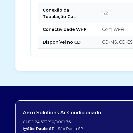
Conexão da
1/2
Tubulação Gás
Conectividade Wi-FI
Com Wi-Fi
Disponível no CD
CD-MS, CD-ES
Aero Solutions Ar Condicionado
CNPJ: 24.673.190/0001-76
São Paulo SP
- São Paulo SP