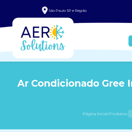
São Paulo SP e Região
Ar Condicionado Gree I
›
›
Página Inicial
Produtos