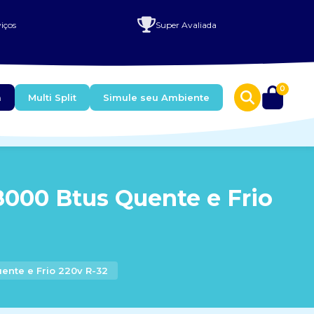
iços
Super Avaliada
0
a
Multi Split
Simule seu Ambiente
8000 Btus Quente e Frio
ente e Frio 220v R-32