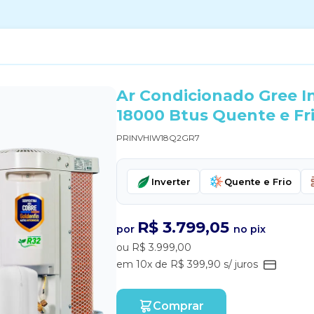
Ar Condicionado Gree I
18000 Btus Quente e Fr
PRINVHIW18Q2GR7
Inverter
Quente e Frio
R$ 3.799,05
por
no pix
ou R$ 3.999,00
em 10x de R$ 399,90 s/ juros
Comprar