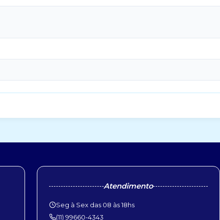
Atendimento
Seg à Sex das 08 às 18hs
(11) 99660-4343