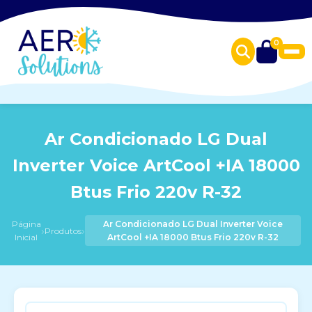
0
Ar Condicionado LG Dual
Inverter Voice ArtCool +IA 18000
Btus Frio 220v R-32
Página
Ar Condicionado LG Dual Inverter Voice
›
›
Produtos
Inicial
ArtCool +IA 18000 Btus Frio 220v R-32