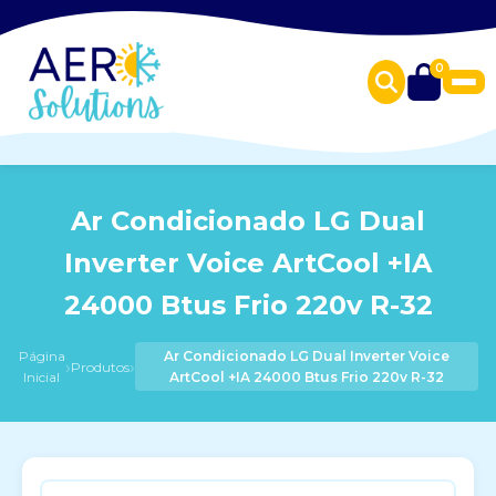
0
Ar Condicionado LG Dual
Inverter Voice ArtCool +IA
24000 Btus Frio 220v R-32
Página
Ar Condicionado LG Dual Inverter Voice
›
›
Produtos
Inicial
ArtCool +IA 24000 Btus Frio 220v R-32