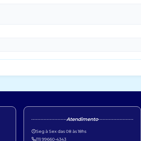
Atendimento
Seg à Sex das 08 às 18hs
(11) 99660-4343