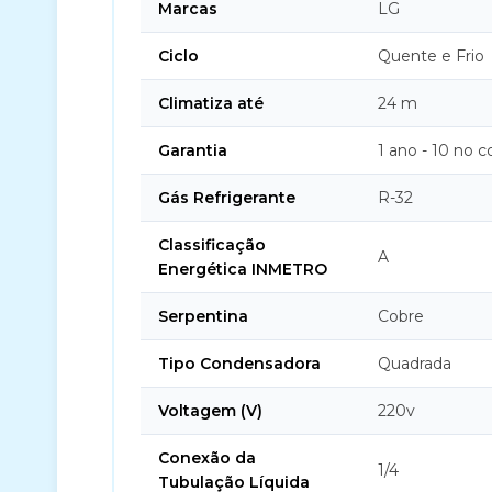
Marcas
LG
Ciclo
Quente e Frio
Climatiza até
24 m
Garantia
1 ano - 10 no 
Gás Refrigerante
R-32
Classificação
A
Energética INMETRO
Serpentina
Cobre
Tipo Condensadora
Quadrada
Voltagem (V)
220v
Conexão da
1/4
Tubulação Líquida