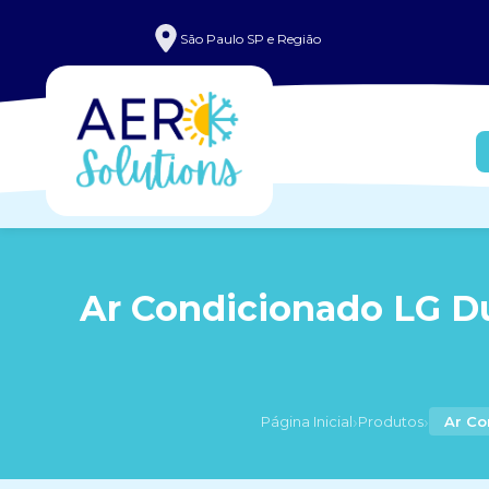
São Paulo SP e Região
Ar Condicionado LG Du
›
›
Página Inicial
Produtos
Ar Co