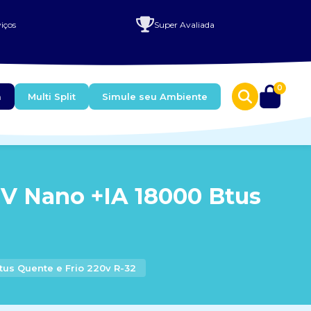
iços
Super Avaliada
0
a
Multi Split
Simule seu Ambiente
UV Nano +IA 18000 Btus
tus Quente e Frio 220v R-32