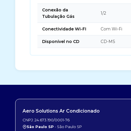
Conexão da
1/2
Tubulação Gás
Conectividade Wi-FI
Com Wi-Fi
Disponível no CD
CD-MS
Aero Solutions Ar Condicionado
CNPJ: 24.673.190/0001-76
São Paulo SP
- São Paulo SP