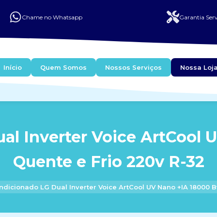
Chame no Whatsapp
Garantia Serv
Início
Quem Somos
Nossos Serviços
Nossa Loj
al Inverter Voice ArtCool 
Quente e Frio 220v R-32
ndicionado LG Dual Inverter Voice ArtCool UV Nano +IA 18000 B