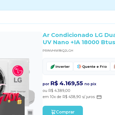
Ar Condicionado LG Dual
UV Nano +IA 18000 Btus
PRINVHIW18Q2LGH
Inverter
Quente e Frio
R$ 4.169,55
por
no pix
ou R$ 4.389,00
em 10x de R$ 438,90 s/ juros
Comprar