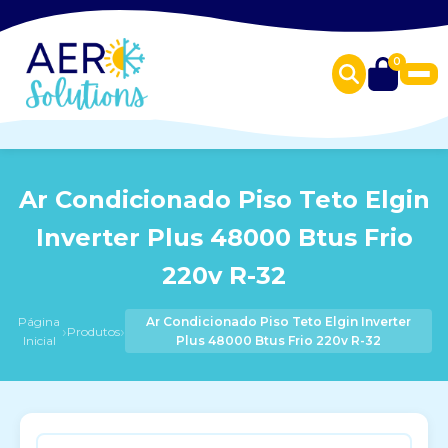
0
Ar Condicionado Piso Teto Elgin
Inverter Plus 48000 Btus Frio
220v R-32
Página
Ar Condicionado Piso Teto Elgin Inverter
›
›
Produtos
Inicial
Plus 48000 Btus Frio 220v R-32