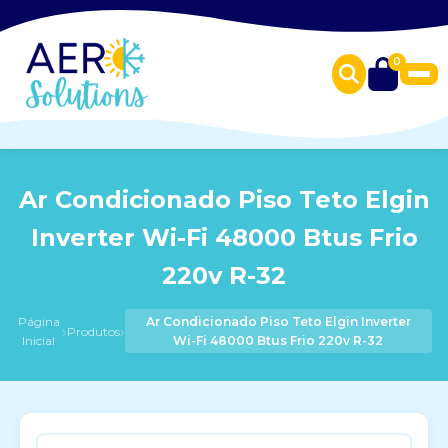
0
Ar Condicionado Piso Teto Elgin
Inverter Wi-Fi 48000 Btus Frio
220v R-32
Página
Ar Condicionado Piso Teto Elgin Inverter
›
›
Produtos
Inicial
Wi-Fi 48000 Btus Frio 220v R-32