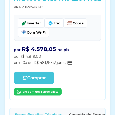
PRINVHIW24F2SA5
Inverter
Frio
Cobre
Com Wi-Fi
R$ 4.578,05
por
no pix
ou R$ 4.819,00
em 10x de R$ 481,90 s/ juros
Comprar
Fale com um Especialista
Especificações Técnicas
Garantia do Fornecedor