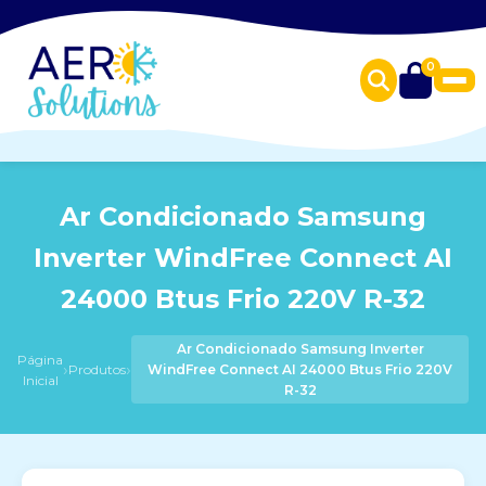
0
Ar Condicionado Samsung
Inverter WindFree Connect AI
24000 Btus Frio 220V R-32
Ar Condicionado Samsung Inverter
Página
›
›
Produtos
WindFree Connect AI 24000 Btus Frio 220V
Inicial
R-32