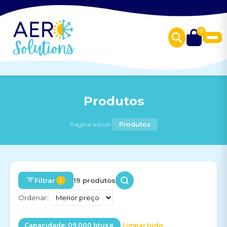
0
Produtos
›
Página Inicial
Produtos
Filtrar
19 produtos
1
Ordenar:
Capacidade: 09.000 btus
Limpar tudo