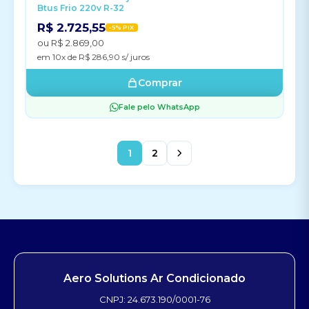
Btus Frio 220v R-32
R$ 2.725,55
-5% PIX
ou R$ 2.869,00
em 10x de R$ 286,90 s/ juros
Comprar
Fale pelo WhatsApp
1
2
Aero Solutions Ar Condicionado
CNPJ: 24.673.190/0001-76