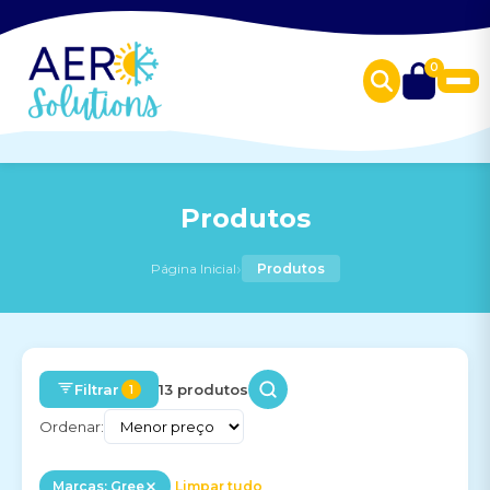
0
Produtos
›
Página Inicial
Produtos
Filtrar
13 produtos
1
Ordenar:
Marcas: Gree
Limpar tudo