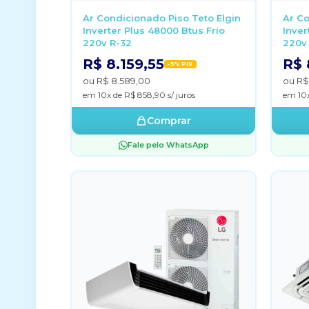
Ar Condicionado Piso Teto Elgin
Ar Co
Inverter Plus 48000 Btus Frio
Inver
220v R-32
220v
R$ 8.159,55
R$ 
-5% PIX
ou R$ 8.589,00
ou R$
em 10x de R$ 858,90 s/ juros
em 10x
Comprar
Fale pelo WhatsApp