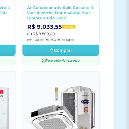
ete 4
Ar Condicionado Split Cassete 4
8000
Vias Inverter Trane 48000 Btus
Quente e Frio 220v
R$ 9.033,55
-5% PIX
ou R$ 9.509,00
em 10x de R$ 950,90 s/ juros
Comprar
Fale pelo WhatsApp