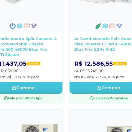
ndicionado Split Cassete 4
Ar Condicionado Split Cass
Convencional Hitachi
Vias Inverter LG Wi-Fi 4800
re 500 48000 Btus Frio
Btus Frio 220v R-32
Trifásico
11.437,05
R$ 12.586,55
-5% PIX
-5% PIX
 12.039,00
ou R$ 13.249,00
 de R$ 1.203,90 s/ juros
em 10x de R$ 1.324,90 s/ juros
Comprar
Comprar
Fale pelo WhatsApp
Fale pelo WhatsApp