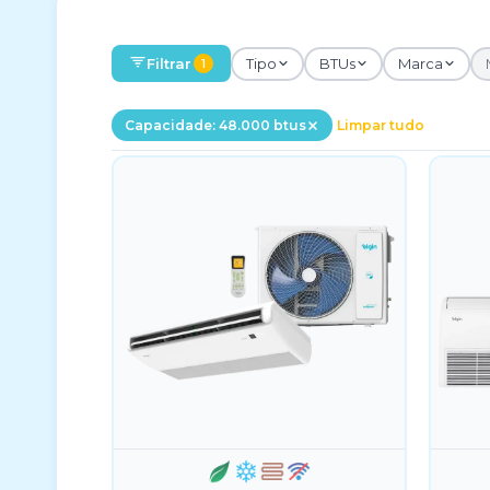
Filtrar
Tipo
BTUs
Marca
1
Capacidade: 48.000 btus
Limpar tudo