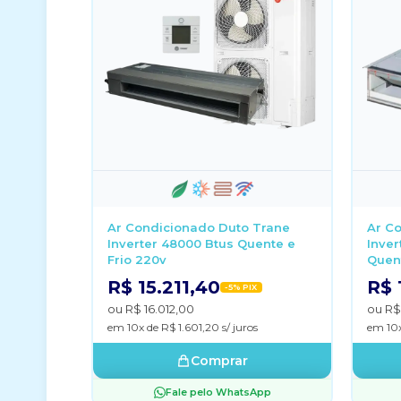
Ar Condicionado Duto Trane
Ar C
Inverter 48000 Btus Quente e
Inver
Frio 220v
Quent
R$ 15.211,40
R$ 
-5% PIX
ou R$ 16.012,00
ou R$
em 10x de R$ 1.601,20 s/ juros
em 10x
Comprar
Fale pelo WhatsApp