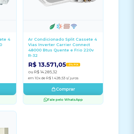
ete 4
Ar Condicionado Split Cassete 4
0
Vias Inverter Carrier Connect
48000 Btus Quente e Frio 220v
R-32
R$ 13.571,05
-5% PIX
ou R$ 14.285,32
em 10x de R$ 1.428,53 s/ juros
Comprar
Fale pelo WhatsApp