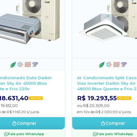
ondicionado Duto Daikin
Ar Condicionado Split Cass
ter Sky Air 45000 Btus
Vias Inverter Daikin Sky Air
e e Frio 220v
48000 Btus Quente e Frio 
18.631,40
R$ 19.293,55
-5% PIX
-5% PIX
 19.612,00
ou R$ 20.309,00
 de R$ 1.961,20 s/ juros
em 10x de R$ 2.030,90 s/ juros
Comprar
Comprar
Fale pelo WhatsApp
Fale pelo WhatsApp