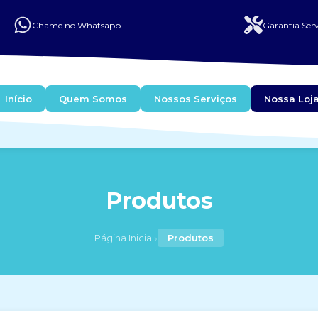
Chame no Whatsapp
Garantia Serv
Início
Quem Somos
Nossos Serviços
Nossa Loj
Produtos
›
Página Inicial
Produtos