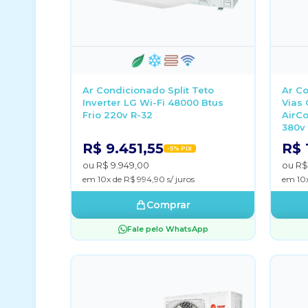
Ar Condicionado Split Teto
Ar Co
Inverter LG Wi-Fi 48000 Btus
Vias 
Frio 220v R-32
AirCo
380v 
R$ 9.451,55
R$ 
-5% PIX
ou R$ 9.949,00
ou R$
em 10x de R$ 994,90 s/ juros
em 10x
Comprar
Fale pelo WhatsApp