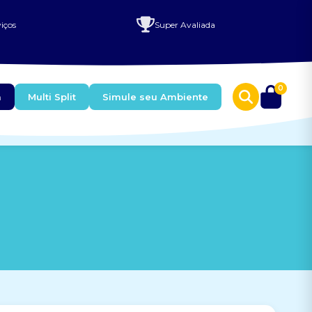
iços
Super Avaliada
0
a
Multi Split
Simule seu Ambiente