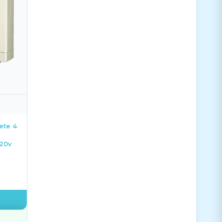
ete 4
220v