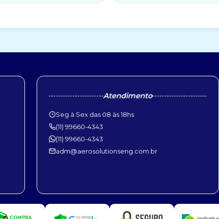
Atendimento
Seg à Sex das 08 às 18hs
(11) 99660-4343
(11) 99660-4343
adm@aerosolutionseng.com.br