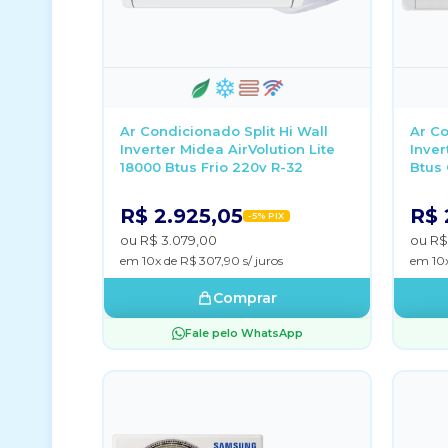
Ar Condicionado Split Hi Wall
Ar Co
Inverter Midea AirVolution Lite
Inver
18000 Btus Frio 220v R-32
Btus 
R$ 2.925,05
R$ 
-5% PIX
ou R$ 3.079,00
ou R$
em 10x de R$ 307,90 s/ juros
em 10x
Comprar
Fale pelo WhatsApp