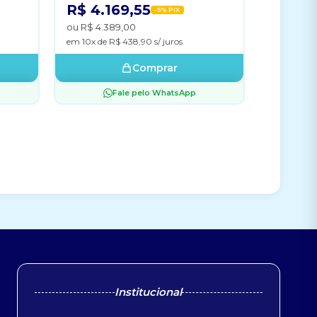
R$ 4.169,55
-5% PIX
ou R$ 4.389,00
em 10x de R$ 438,90 s/ juros
Comprar
Fale pelo WhatsApp
Institucional