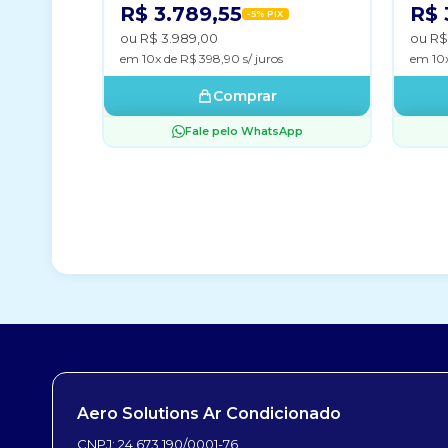
R$ 3.789,55
R$ 
-5% PIX
ou R$ 3.989,00
ou R$
em 10x de R$ 398,90 s/ juros
em 10x
Comprar
Fale pelo WhatsApp
Aero Solutions Ar Condicionado
CNPJ: 24.673.190/0001-76