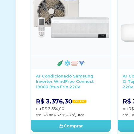
Ar Condicionado Samsung
Ar Co
Inverter WindFree Connect
G-Top
18000 Btus Frio 220V
220v
R$ 3.376,30
R$ 
-5% PIX
ou R$ 3.554,00
ou R$
em 10x de R$ 355,40 s/ juros
em 10x
Comprar