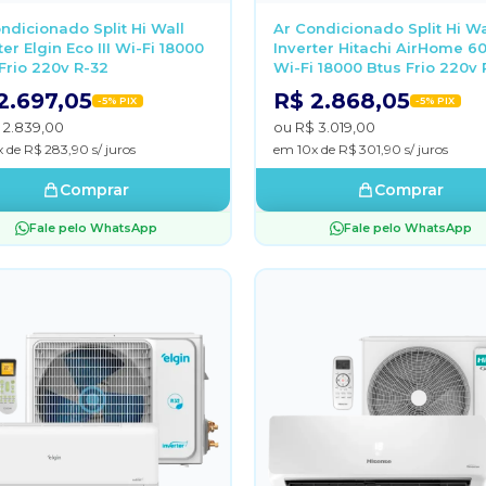
ndicionado Split Hi Wall
Ar Condicionado Split Hi Wa
ter Elgin Eco III Wi-Fi 18000
Inverter Hitachi AirHome 6
Frio 220v R-32
Wi-Fi 18000 Btus Frio 220v 
2.697,05
R$ 2.868,05
-5% PIX
-5% PIX
 2.839,00
ou R$ 3.019,00
 de R$ 283,90 s/ juros
em 10x de R$ 301,90 s/ juros
Comprar
Comprar
Fale pelo WhatsApp
Fale pelo WhatsApp