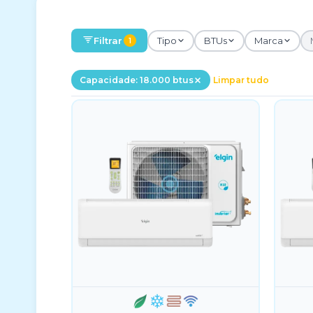
Filtrar
Tipo
BTUs
Marca
1
Capacidade: 18.000 btus
Limpar tudo