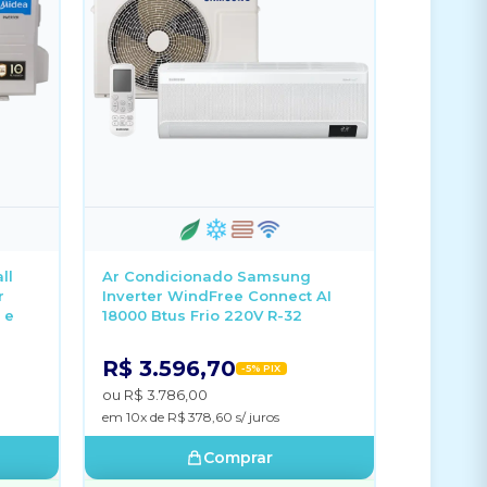
ll
Ar Condicionado Samsung
r
Inverter WindFree Connect AI
 e
18000 Btus Frio 220V R-32
R$ 3.596,70
-5% PIX
ou R$ 3.786,00
em 10x de R$ 378,60 s/ juros
Comprar