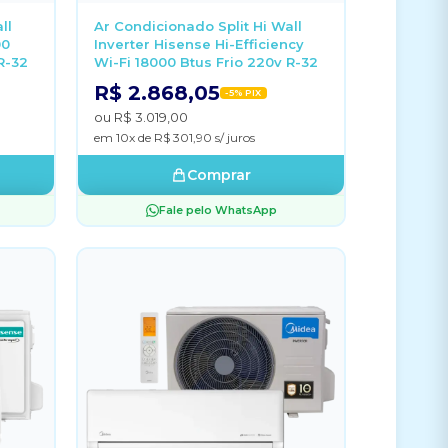
ll
Ar Condicionado Split Hi Wall
00
Inverter Hisense Hi-Efficiency
R-32
Wi-Fi 18000 Btus Frio 220v R-32
R$ 2.868,05
-5% PIX
ou R$ 3.019,00
em 10x de R$ 301,90 s/ juros
Comprar
Fale pelo WhatsApp