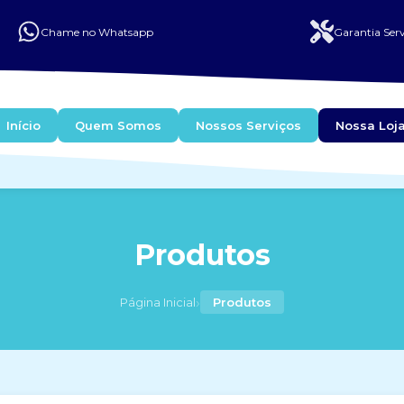
Chame no Whatsapp
Garantia Serv
Início
Quem Somos
Nossos Serviços
Nossa Loj
Produtos
›
Página Inicial
Produtos