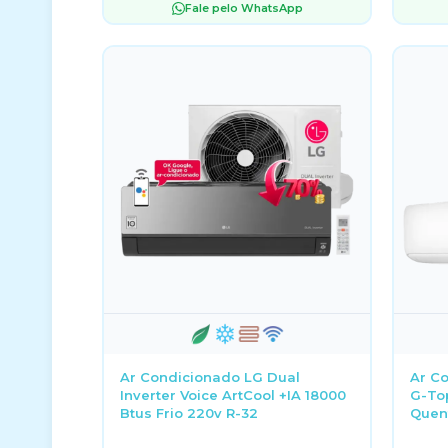
Fale pelo WhatsApp
Ar Condicionado LG Dual
Ar Co
Inverter Voice ArtCool +IA 18000
G-Top
Btus Frio 220v R-32
Quent