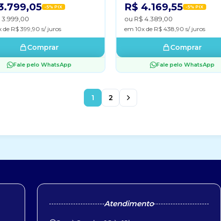
3.799,05
R$ 4.169,55
-5% PIX
-5% PIX
 3.999,00
ou R$ 4.389,00
 de R$ 399,90 s/ juros
em 10x de R$ 438,90 s/ juros
Comprar
Comprar
Fale pelo WhatsApp
Fale pelo WhatsApp
1
2
Atendimento