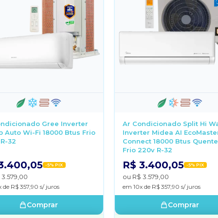
ndicionado Gree Inverter
Ar Condicionado Split Hi Wa
 Auto Wi-Fi 18000 Btus Frio
Inverter Midea AI EcoMaste
 R-32
Connect 18000 Btus Quente
Frio 220v R-32
3.400,05
R$ 3.400,05
-5% PIX
-5% PIX
 3.579,00
ou R$ 3.579,00
 de R$ 357,90 s/ juros
em 10x de R$ 357,90 s/ juros
Comprar
Comprar