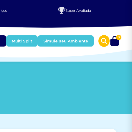
iços
Super Avaliada
0
a
Multi Split
Simule seu Ambiente