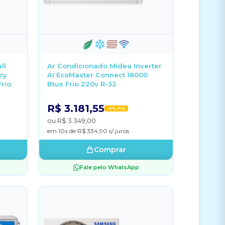
ll
Ar Condicionado Midea Inverter
cy
AI EcoMaster Connect 18000
Frio
Btus Frio 220v R-32
R$ 3.181,55
-5% PIX
ou R$ 3.349,00
em 10x de R$ 334,90 s/ juros
Comprar
Fale pelo WhatsApp