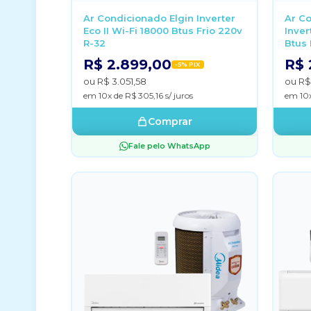
Ar Condicionado Elgin Inverter
Ar Co
Eco II Wi-Fi 18000 Btus Frio 220v
Inver
R-32
Btus 
R$ 2.899,00
R$ 
-5% PIX
ou R$ 3.051,58
ou R$
em 10x de R$ 305,16 s/ juros
em 10x
Comprar
Fale pelo WhatsApp